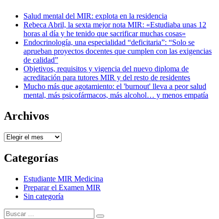
Salud mental del MIR: explota en la residencia
Rebeca Abril, la sexta mejor nota MIR: «Estudiaba unas 12
horas al día y he tenido que sacrificar muchas cosas»
Endocrinología, una especialidad “deficitaria”: “Solo se
aprueban proyectos docentes que cumplen con las exigencias
de calidad”
Objetivos, requisitos y vigencia del nuevo diploma de
acreditación para tutores MIR y del resto de residentes
Mucho más que agotamiento: el 'burnout' lleva a peor salud
mental, más psicofármacos, más alcohol… y menos empatía
Archivos
Archivos
Categorías
Estudiante MIR Medicina
Preparar el Examen MIR
Sin categoría
Buscar: