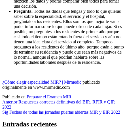
mezclen los datos y podrás comparar bien todos para tomar
una decisión.
Pregunta.
Todas las dudas que tengas y todo lo que quieras
saber sobre la especialidad, el servicio y el hospital,
pregúntalo a los residentes. Ellos son los que mejor te van a
poder informar sobre lo que puede ofrecerte cada lugar. Si es
posible, no preguntes a los residentes de primer año porque
casi todo el tiempo están rotando fuera del servicio y aún no
tienen una idea clara del servicio al completo. Tampoco
preguntes a los residentes de último año, porque están a punto
de terminar su residencia y puede que sean más negativos de
lo normal, aunque sí que podrían hablarte sobre las
oportunidades laborales después de la residencia.
¿Cómo elegir especialidad MIR? | Mirmedic
publicado
originalmente en www.mirmedic.com
Publicado en
Preparar el Examen MIR
Navegación
Anterior
Respuestas correctas definitivas del BIR, RFIR y QIR
2022
de
Sig
Fechas de todas las jornadas puertas abiertas MIR y EIR 2022
entradas
Entradas recientes