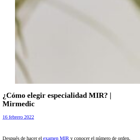
¿Cómo elegir especialidad MIR? |
Mirmedic
Publicada
por
16 febrero 2022
Examen MIR
el
Después de hacer el
examen MIR
y conocer el número de orden,