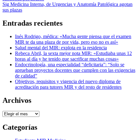
de
Sig
Medicina Interna, de Urgencias y Anatomía Patológica agotan
entradas
sus plazas
Entradas recientes
Inés Rodrigo, médica: «Mucha gente piensa que el examen
MIR te da una plaza de por vida, pero eso no es así»
Salud mental del MIR: explota en la residencia
Rebeca Abril, la sexta mejor nota MIR: «Estudiaba unas 12
horas al día y he tenido que sacrificar muchas cosas»
Endocrinología, una especialidad “deficitaria”: “Solo se
aprueban proyectos docentes que cumplen con las exigencias
de calidad”
Objetivos, requisitos y vigencia del nuevo diploma de
acreditación para tutores MIR y del resto de residentes
Archivos
Archivos
Categorías