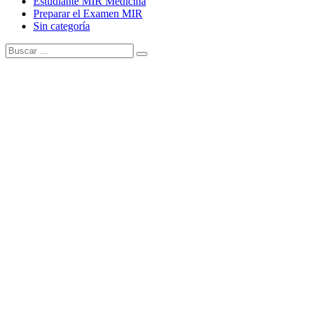
Estudiante MIR Medicina
Preparar el Examen MIR
Sin categoría
Buscar:
Buscar
Tema Amphibious de
TemplatePocket
⋅
Funciona con
WordPress