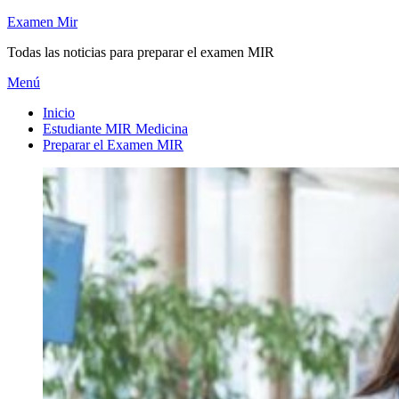
Saltar
Examen Mir
al
Todas las noticias para preparar el examen MIR
contenido
Menú
Inicio
Estudiante MIR Medicina
Preparar el Examen MIR