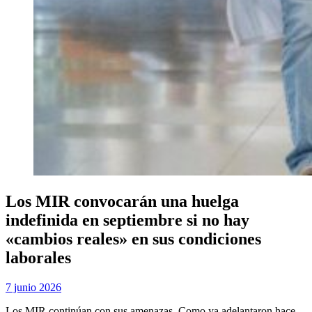
Los MIR convocarán una huelga
indefinida en septiembre si no hay
«cambios reales» en sus condiciones
laborales
Publicada
por
7 junio 2026
Examen MIR
el
Los MIR continúan con sus amenazas. Como ya adelantaron hace