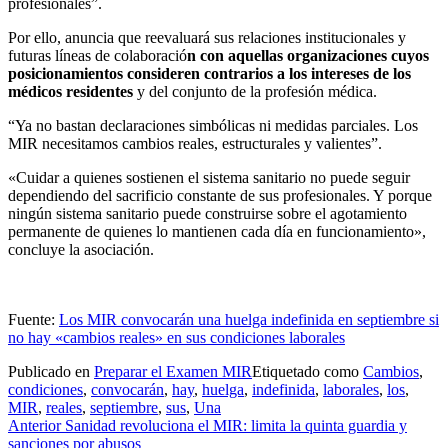
profesionales”.
Por ello, anuncia que reevaluará sus relaciones institucionales y
futuras líneas de colaboració
n con aquellas organizaciones cuyos
posicionamientos consideren contrarios a los intereses de los
médicos residentes
y del conjunto de la profesión médica.
“Ya no bastan declaraciones simbólicas ni medidas parciales. Los
MIR necesitamos cambios reales, estructurales y valientes”.
«Cuidar a quienes sostienen el sistema sanitario no puede seguir
dependiendo del sacrificio constante de sus profesionales. Y porque
ningún sistema sanitario puede construirse sobre el agotamiento
permanente de quienes lo mantienen cada día en funcionamiento»,
concluye la asociación.
Fuente:
Los MIR convocarán una huelga indefinida en septiembre si
no hay «cambios reales» en sus condiciones laborales
Publicado en
Preparar el Examen MIR
Etiquetado como
Cambios
,
condiciones
,
convocarán
,
hay
,
huelga
,
indefinida
,
laborales
,
los
,
MIR
,
reales
,
septiembre
,
sus
,
Una
Navegación
Anterior
Sanidad revoluciona el MIR: limita la quinta guardia y
sanciones por abusos