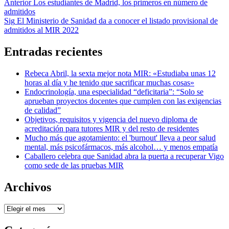
Navegación
Anterior
Los estudiantes de Madrid, los primeros en número de
admitidos
de
Sig
El Ministerio de Sanidad da a conocer el listado provisional de
entradas
admitidos al MIR 2022
Entradas recientes
Rebeca Abril, la sexta mejor nota MIR: «Estudiaba unas 12
horas al día y he tenido que sacrificar muchas cosas»
Endocrinología, una especialidad “deficitaria”: “Solo se
aprueban proyectos docentes que cumplen con las exigencias
de calidad”
Objetivos, requisitos y vigencia del nuevo diploma de
acreditación para tutores MIR y del resto de residentes
Mucho más que agotamiento: el 'burnout' lleva a peor salud
mental, más psicofármacos, más alcohol… y menos empatía
Caballero celebra que Sanidad abra la puerta a recuperar Vigo
como sede de las pruebas MIR
Archivos
Archivos