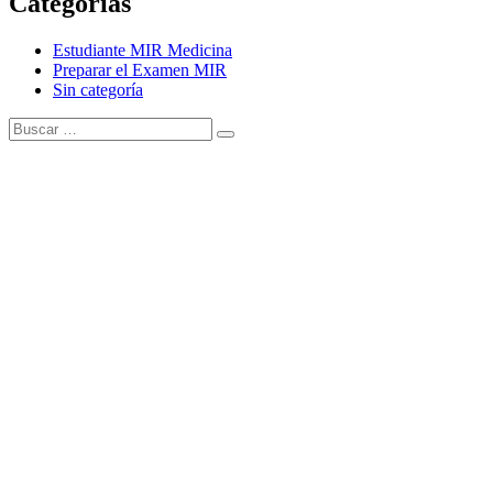
Categorías
Estudiante MIR Medicina
Preparar el Examen MIR
Sin categoría
Buscar:
Buscar
Tema Amphibious de
TemplatePocket
⋅
Funciona con
WordPress