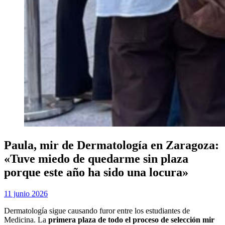
Paula, mir de Dermatología en Zaragoza:
«Tuve miedo de quedarme sin plaza
porque este año ha sido una locura»
Publicada
por
11 junio 2026
Examen MIR
el
Dermatología sigue causando furor entre los estudiantes de
Medicina. La
primera plaza de todo el proceso de selección mir