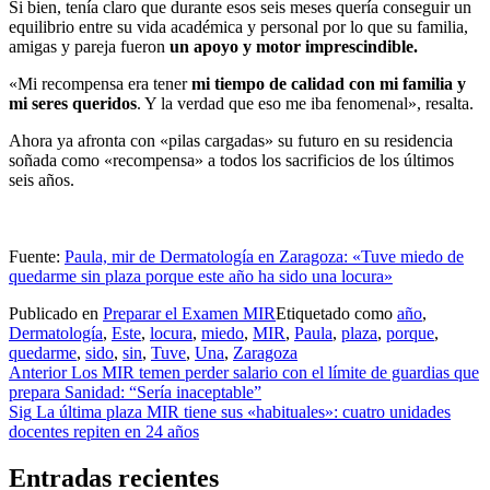
Si bien, tenía claro que durante esos seis meses quería conseguir un
equilibrio entre su vida académica y personal por lo que su familia,
amigas y pareja fueron
un apoyo y motor imprescindible.
«Mi recompensa era tener
mi tiempo de calidad con mi familia y
mi seres queridos
. Y la verdad que eso me iba fenomenal», resalta.
Ahora ya afronta con «pilas cargadas» su futuro en su residencia
soñada como «recompensa» a todos los sacrificios de los últimos
seis años.
Fuente:
Paula, mir de Dermatología en Zaragoza: «Tuve miedo de
quedarme sin plaza porque este año ha sido una locura»
Publicado en
Preparar el Examen MIR
Etiquetado como
año
,
Dermatología
,
Este
,
locura
,
miedo
,
MIR
,
Paula
,
plaza
,
porque
,
quedarme
,
sido
,
sin
,
Tuve
,
Una
,
Zaragoza
Navegación
Anterior
Los MIR temen perder salario con el límite de guardias que
prepara Sanidad: “Sería inaceptable”
de
Sig
La última plaza MIR tiene sus «habituales»: cuatro unidades
entradas
docentes repiten en 24 años
Entradas recientes