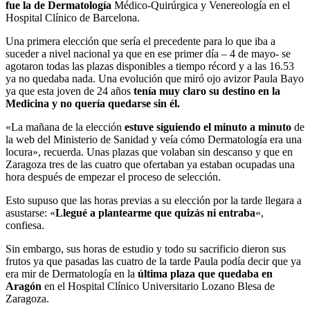
fue la de Dermatología
Médico-Quirúrgica y Venereología en el
Hospital Clínico de Barcelona.
Una primera elección que sería el precedente para lo que iba a
suceder a nivel nacional ya que en ese primer día – 4 de mayo- se
agotaron todas las plazas disponibles a tiempo récord y a las 16.53
ya no quedaba nada. Una evolución que miró ojo avizor Paula Bayo
ya que esta joven de 24 años
tenía muy claro su destino en la
Medicina y no quería quedarse sin él.
«La mañana de la elección
estuve siguiendo el minuto a minuto
de
la web del Ministerio de Sanidad y veía cómo Dermatología era una
locura», recuerda. Unas plazas que volaban sin descanso y que en
Zaragoza tres de las cuatro que ofertaban ya estaban ocupadas una
hora después de empezar el proceso de selección.
Esto supuso que las horas previas a su elección por la tarde llegara a
asustarse: «
Llegué a plantearme que quizás ni entraba
«,
confiesa.
Sin embargo, sus horas de estudio y todo su sacrificio dieron sus
frutos ya que pasadas las cuatro de la tarde Paula podía decir que ya
era mir de Dermatología en la
última plaza que quedaba en
Aragón
en el Hospital Clínico Universitario Lozano Blesa de
Zaragoza.