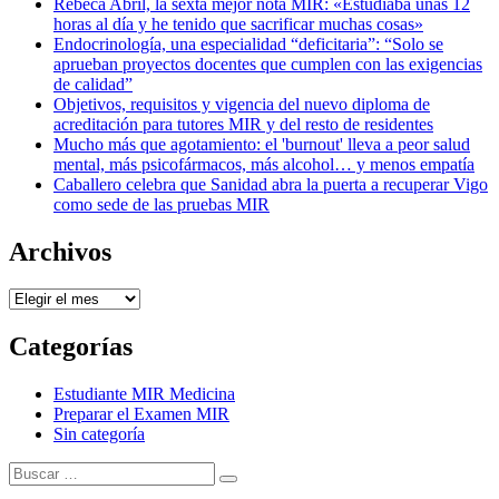
Rebeca Abril, la sexta mejor nota MIR: «Estudiaba unas 12
horas al día y he tenido que sacrificar muchas cosas»
Endocrinología, una especialidad “deficitaria”: “Solo se
aprueban proyectos docentes que cumplen con las exigencias
de calidad”
Objetivos, requisitos y vigencia del nuevo diploma de
acreditación para tutores MIR y del resto de residentes
Mucho más que agotamiento: el 'burnout' lleva a peor salud
mental, más psicofármacos, más alcohol… y menos empatía
Caballero celebra que Sanidad abra la puerta a recuperar Vigo
como sede de las pruebas MIR
Archivos
Archivos
Categorías
Estudiante MIR Medicina
Preparar el Examen MIR
Sin categoría
Buscar:
Buscar
Tema Amphibious de
TemplatePocket
⋅
Funciona con
WordPress