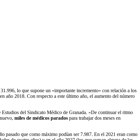
e 31.996, lo que supone un «importante incremento» con relación a los
 en año 2018. Con respecto a este último año, el aumento del número
 Estudios del Sindicato Médico de Granada. «De continuar el ritmo
e nuevo,
miles de médicos parados
para trabajar dos meses en
 año pasado que como máximo podían ser 7.987. En el 2021 eran como
des de cuatro años) y en el año 2027 (los que cursan alguna de las