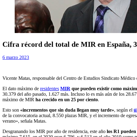
Cifra récord del total de MIR en España, 3
Publicada
por
6 marzo 2023
Examen MIR
el
Vicente Matas, responsable del Centro de Estudios Sindicato Médico
El dato máximo de
residentes
MIR
que pueden existir como máxi
30.379 del año pasado, 1.627 más. Incluso lo es más aún de los 28.67
máximo de MIR
ha crecido en un 25 por ciento
.
Esto son
«incrementos que sin duda llegan muy tarde»
, según el
ú
de la convocatoria actual, 8.550 plazas MIR, y el incremento de egres
verano», señala Matas.
Desgranando los MIR por año de residencia, este año
los R1 pueden
máximo 7.615, en el 2020 eran 6.796, y 6.513 en el año 2019 como máx