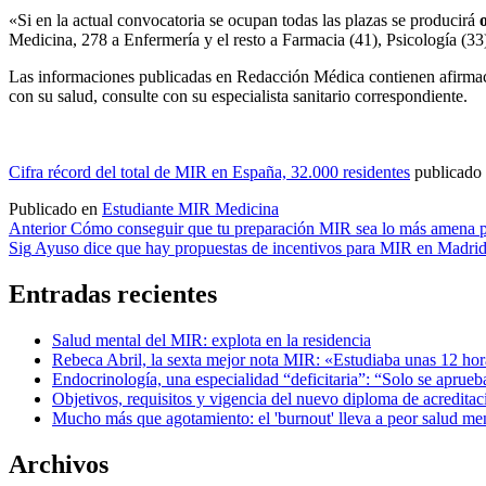
«Si en la actual convocatoria se ocupan todas las plazas se producirá
Medicina, 278 a Enfermería y el resto a Farmacia (41), Psicología (3
Las informaciones publicadas en Redacción Médica contienen afirma
con su salud, consulte con su especialista sanitario correspondiente.
Cifra récord del total de MIR en España, 32.000 residentes
publicado
Publicado en
Estudiante MIR Medicina
Navegación
Anterior
Cómo conseguir que tu preparación MIR sea lo más amena p
Sig
Ayuso dice que hay propuestas de incentivos para MIR en Madri
de
entradas
Entradas recientes
Salud mental del MIR: explota en la residencia
Rebeca Abril, la sexta mejor nota MIR: «Estudiaba unas 12 hora
Endocrinología, una especialidad “deficitaria”: “Solo se aprue
Objetivos, requisitos y vigencia del nuevo diploma de acreditac
Mucho más que agotamiento: el 'burnout' lleva a peor salud m
Archivos