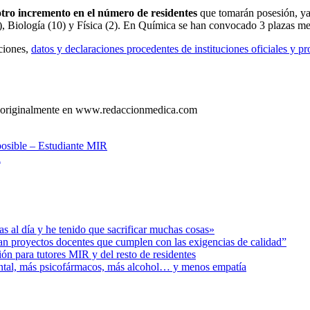
otro incremento en el número de residentes
que tomarán posesión, ya
3), Biología (10) y Física (2). En Química se han convocado 3 plazas m
ciones,
datos y declaraciones procedentes de instituciones oficiales y pr
 originalmente en www.redaccionmedica.com
osible – Estudiante MIR
d
s al día y he tenido que sacrificar muchas cosas»
ban proyectos docentes que cumplen con las exigencias de calidad”
ión para tutores MIR y del resto de residentes
ental, más psicofármacos, más alcohol… y menos empatía