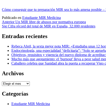
Cómo conseguir que tu preparación MIR sea lo más amena posible
Publicado en
Estudiante MIR Medicina
Navegación
Anterior
Un MIR libre de abusos por normativa europea
Sig
Cifra récord del total de MIR en España, 32.000 residentes
de
entradas
Entradas recientes
Rebeca Abril, la sexta mejor nota MIR: «Estudiaba unas 12 hora
Endocrinología, una especialidad “deficitaria”: “Solo se aprue
Objetivos, requisitos y vigencia del nuevo diploma de acreditac
Mucho más que agotamiento: el 'burnout' lleva a peor salud m
Caballero celebra que Sanidad abra la puerta a recuperar Vigo
Archivos
Archivos
Categorías
Estudiante MIR Medicina