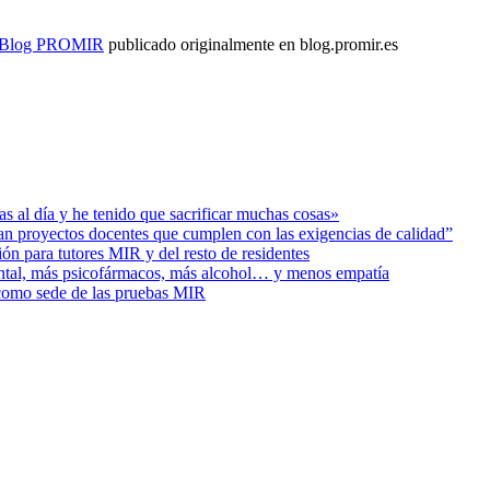
 – Blog PROMIR
publicado originalmente en blog.promir.es
s al día y he tenido que sacrificar muchas cosas»
ban proyectos docentes que cumplen con las exigencias de calidad”
ión para tutores MIR y del resto de residentes
ental, más psicofármacos, más alcohol… y menos empatía
 como sede de las pruebas MIR