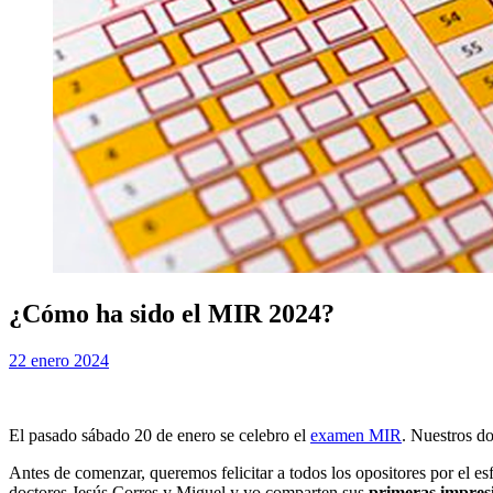
¿Cómo ha sido el MIR 2024?
Publicada
por
22 enero 2024
Examen MIR
el
El pasado sábado 20 de enero se celebro el
examen MIR
. Nuestros do
Antes de comenzar, queremos felicitar a todos los opositores por el 
doctores Jesús Corres y Miguel y yo comparten sus
primeras impres