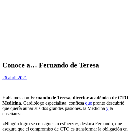
Conoce a… Fernando de Teresa
Publicada
por
26 abril 2021
Examen MIR
el
Hablamos con
Fernando de Teresa, director académico de CTO
Medicina
. Cardiólogo especialista, confiesa
que
pronto descubrió
que quería aunar sus dos grandes pasiones, la Medicina
y
la
enseñanza.
«Ningún logro se consigue sin esfuerzo», destaca Fernando, que
asegura que el compromiso de CTO es transformar la obligación en