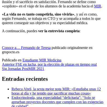
ilusión y el sacrificio en satisfacción. Fernando se define como
«copiloto» en el viaje de los alumnos de la academia hacia el
MIR
.
«La vida no es tanto competirla, sino vivirla»
, y así es como,
según Fernando, se trabaja en CTO y se acompaña a todos lo que
quieren conseguir sus objetivos y su especialidad médica.
A continuación, puedes
ver la entrevista completa
:
Conoce a… Fernando de Teresa
publicado originalmente en
grupocto.es
Publicado en
Estudiante MIR Medicina
Navegación
Anterior
FSE en lucha, por la elección de plazas en tiempo real
Sig
Jornadas PostMIR 2021
de
entradas
Entradas recientes
Rebeca Abril, la sexta mejor nota MIR: «Estudiaba unas 12
horas al día y he tenido que sacrificar muchas cosas»
Endocrinología, una especialidad “deficitaria”: “Solo se
aprueban proyectos docentes que cumplen con las exigencias
de calidad”