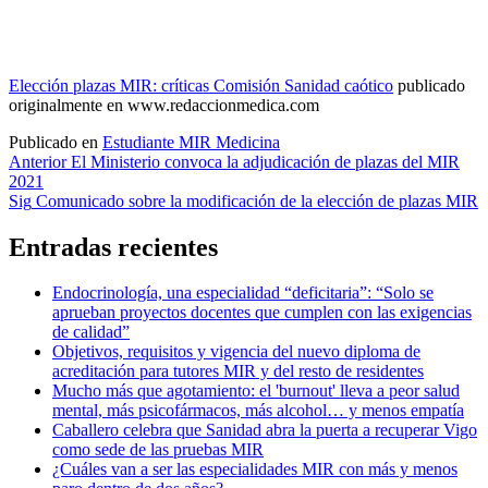
Elección plazas MIR: críticas Comisión Sanidad caótico
publicado
originalmente en www.redaccionmedica.com
Publicado en
Estudiante MIR Medicina
Navegación
Anterior
El Ministerio convoca la adjudicación de plazas del MIR
2021
de
Sig
Comunicado sobre la modificación de la elección de plazas MIR
entradas
Entradas recientes
Endocrinología, una especialidad “deficitaria”: “Solo se
aprueban proyectos docentes que cumplen con las exigencias
de calidad”
Objetivos, requisitos y vigencia del nuevo diploma de
acreditación para tutores MIR y del resto de residentes
Mucho más que agotamiento: el 'burnout' lleva a peor salud
mental, más psicofármacos, más alcohol… y menos empatía
Caballero celebra que Sanidad abra la puerta a recuperar Vigo
como sede de las pruebas MIR
¿Cuáles van a ser las especialidades MIR con más y menos