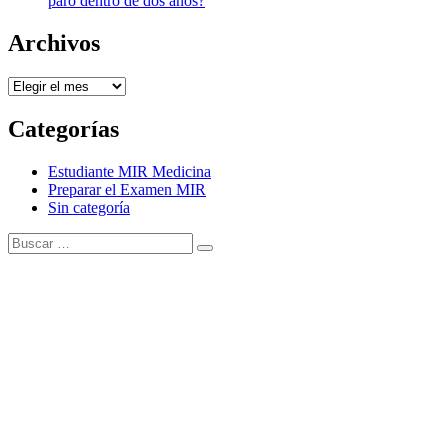
paro dentro de dos años?
Archivos
Archivos
Categorías
Estudiante MIR Medicina
Preparar el Examen MIR
Sin categoría
Buscar:
Buscar
Tema Amphibious de
TemplatePocket
⋅
Funciona con
WordPress