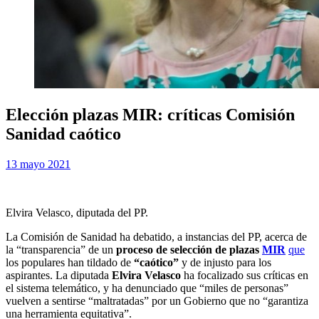
Elección plazas MIR: críticas Comisión
Sanidad caótico
Publicada
por
13 mayo 2021
Examen MIR
el
Elvira Velasco, diputada del PP.
La Comisión de Sanidad ha debatido, a instancias del PP, acerca de
la “transparencia” de un
proceso de selección de plazas
MIR
que
los populares han tildado de
“caótico”
y de injusto para los
aspirantes. La diputada
Elvira Velasco
ha focalizado sus críticas en
el sistema telemático, y ha denunciado que “miles de personas”
vuelven a sentirse “maltratadas” por un Gobierno que no “garantiza
una herramienta equitativa”.