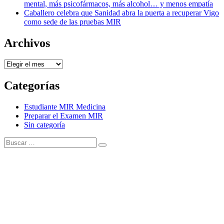
mental, más psicofármacos, más alcohol… y menos empatía
Caballero celebra que Sanidad abra la puerta a recuperar Vigo
como sede de las pruebas MIR
Archivos
Archivos
Categorías
Estudiante MIR Medicina
Preparar el Examen MIR
Sin categoría
Buscar:
Buscar
Tema Amphibious de
TemplatePocket
⋅
Funciona con
WordPress