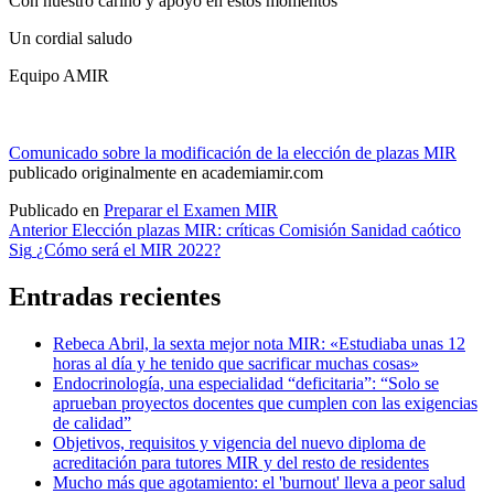
Con nuestro cariño y apoyo en estos momentos
Un cordial saludo
Equipo AMIR
Comunicado sobre la modificación de la elección de plazas MIR
publicado originalmente en academiamir.com
Publicado en
Preparar el Examen MIR
Navegación
Anterior
Elección plazas MIR: críticas Comisión Sanidad caótico
Sig
¿Cómo será el MIR 2022?
de
entradas
Entradas recientes
Rebeca Abril, la sexta mejor nota MIR: «Estudiaba unas 12
horas al día y he tenido que sacrificar muchas cosas»
Endocrinología, una especialidad “deficitaria”: “Solo se
aprueban proyectos docentes que cumplen con las exigencias
de calidad”
Objetivos, requisitos y vigencia del nuevo diploma de
acreditación para tutores MIR y del resto de residentes
Mucho más que agotamiento: el 'burnout' lleva a peor salud