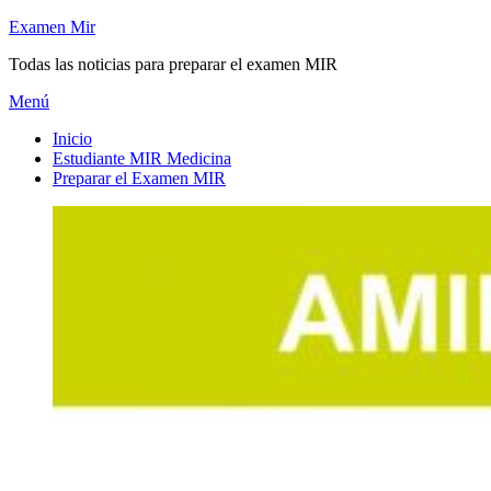
Saltar
Examen Mir
al
Todas las noticias para preparar el examen MIR
contenido
Menú
Inicio
Estudiante MIR Medicina
Preparar el Examen MIR