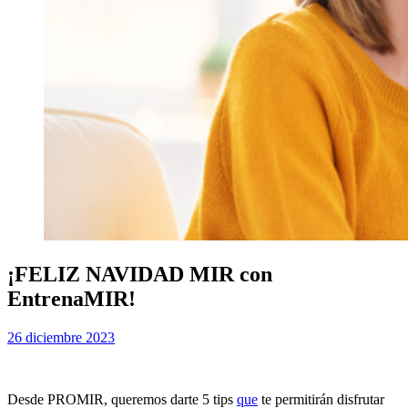
¡FELIZ NAVIDAD MIR con
EntrenaMIR!
Publicada
por
26 diciembre 2023
Examen MIR
el
Desde PROMIR, queremos darte 5 tips
que
te permitirán disfrutar