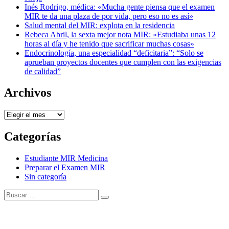
Inés Rodrigo, médica: «Mucha gente piensa que el examen
MIR te da una plaza de por vida, pero eso no es así»
Salud mental del MIR: explota en la residencia
Rebeca Abril, la sexta mejor nota MIR: «Estudiaba unas 12
horas al día y he tenido que sacrificar muchas cosas»
Endocrinología, una especialidad “deficitaria”: “Solo se
aprueban proyectos docentes que cumplen con las exigencias
de calidad”
Archivos
Archivos
Categorías
Estudiante MIR Medicina
Preparar el Examen MIR
Sin categoría
Buscar:
Buscar
Tema Amphibious de
TemplatePocket
⋅
Funciona con
WordPress