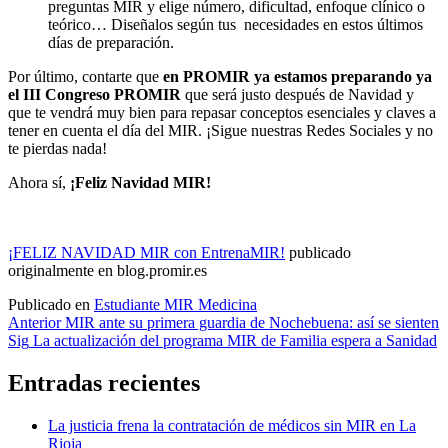
preguntas MIR y elige número, dificultad, enfoque clínico o
teórico… Diseñalos según tus necesidades en estos últimos
días de preparación.
Por último, contarte que
en PROMIR ya estamos preparando ya
el III Congreso PROMIR
que será justo después de Navidad y
que te vendrá muy bien para repasar conceptos esenciales y claves a
tener en cuenta el día del MIR. ¡Sigue nuestras Redes Sociales y no
te pierdas nada!
Ahora sí,
¡Feliz Navidad MIR!
¡FELIZ NAVIDAD MIR con EntrenaMIR!
publicado
originalmente en blog.promir.es
Publicado en
Estudiante MIR Medicina
Navegación
Anterior
MIR ante su primera guardia de Nochebuena: así se sienten
Sig
La actualización del programa MIR de Familia espera a Sanidad
de
entradas
Entradas recientes
La justicia frena la contratación de médicos sin MIR en La
Rioja