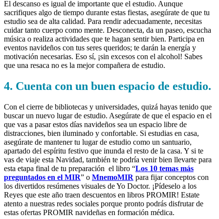
El descanso es igual de importante que el estudio. Aunque
sacrifiques algo de tiempo durante estas fiestas, asegúrate de que tu
estudio sea de alta calidad. Para rendir adecuadamente, necesitas
cuidar tanto cuerpo como mente. Desconecta, da un paseo, escucha
música o realiza actividades que te hagan sentir bien. Participa en
eventos navideños con tus seres queridos; te darán la energía y
motivación necesarias. Eso sí, ¡sin excesos con el alcohol! Sabes
que una resaca no es la mejor compañera de estudio.
4. Cuenta con un buen espacio de estudio
.
Con el cierre de bibliotecas y universidades, quizá hayas tenido que
buscar un nuevo lugar de estudio. Asegúrate de que el espacio en el
que vas a pasar estos días navideños sea un espacio libre de
distracciones, bien iluminado y confortable. Si estudias en casa,
asegúrate de mantener tu lugar de estudio como un santuario,
apartado del espíritu festivo que inunda el resto de la casa. Y si te
vas de viaje esta Navidad, también te podría venir bien llevarte para
esta etapa final de tu preparación el libro “
Los 10 temas más
preguntados en el MIR
” o
MnemoMIR
para fijar conceptos con
los divertidos resúmenes visuales de Yo Doctor. ¡Pídeselo a los
Reyes que este año traen descuentos en libros PROMIR! Estate
atento a nuestras redes sociales porque pronto podrás disfrutar de
estas ofertas PROMIR navideñas en formación médica.