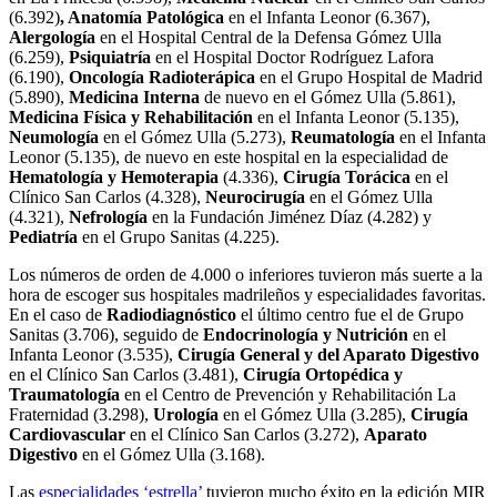
(6.392)
, Anatomía Patológica
en el Infanta Leonor (6.367),
Alergología
en el Hospital Central de la Defensa Gómez Ulla
(6.259),
Psiquiatría
en el Hospital Doctor Rodríguez Lafora
(6.190),
Oncología Radioterápica
en el Grupo Hospital de Madrid
(5.890),
Medicina Interna
de nuevo en el Gómez Ulla (5.861),
Medicina Física y Rehabilitación
en el Infanta Leonor (5.135),
Neumología
en el Gómez Ulla (5.273),
Reumatología
en el Infanta
Leonor (5.135), de nuevo en este hospital en la especialidad de
Hematología y Hemoterapia
(4.336),
Cirugía Torácica
en el
Clínico San Carlos (4.328),
Neurocirugía
en el Gómez Ulla
(4.321),
Nefrología
en la Fundación Jiménez Díaz (4.282) y
Pediatría
en el Grupo Sanitas (4.225).
Los números de orden de 4.000 o inferiores tuvieron más suerte a la
hora de escoger sus hospitales madrileños y especialidades favoritas.
En el caso de
Radiodiagnóstico
el último centro fue el de Grupo
Sanitas (3.706), seguido de
Endocrinología y Nutrición
en el
Infanta Leonor (3.535),
Cirugía General y del Aparato Digestivo
en el Clínico San Carlos (3.481),
Cirugía Ortopédica y
Traumatología
en el Centro de Prevención y Rehabilitación La
Fraternidad (3.298),
Urología
en el Gómez Ulla (3.285),
Cirugía
Cardiovascular
en el Clínico San Carlos (3.272),
Aparato
Digestivo
en el Gómez Ulla (3.168).
Las
especialidades ‘estrella’
tuvieron mucho éxito en la edición MIR