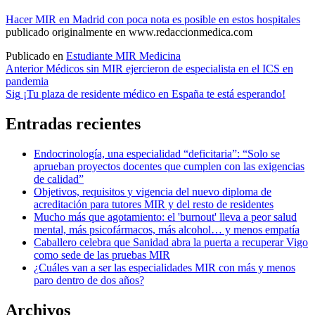
Hacer MIR en Madrid con poca nota es posible en estos hospitales
publicado originalmente en www.redaccionmedica.com
Publicado en
Estudiante MIR Medicina
Navegación
Anterior
Médicos sin MIR ejercieron de especialista en el ICS en
pandemia
de
Sig
¡Tu plaza de residente médico en España te está esperando!
entradas
Entradas recientes
Endocrinología, una especialidad “deficitaria”: “Solo se
aprueban proyectos docentes que cumplen con las exigencias
de calidad”
Objetivos, requisitos y vigencia del nuevo diploma de
acreditación para tutores MIR y del resto de residentes
Mucho más que agotamiento: el 'burnout' lleva a peor salud
mental, más psicofármacos, más alcohol… y menos empatía
Caballero celebra que Sanidad abra la puerta a recuperar Vigo
como sede de las pruebas MIR
¿Cuáles van a ser las especialidades MIR con más y menos
paro dentro de dos años?
Archivos