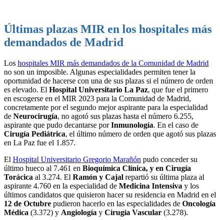
Últimas plazas MIR en los hospitales más
demandados de Madrid
Los
hospitales MIR más demandados de la Comunidad de Madrid
no son un imposible. Algunas especialidades permiten tener la
oportunidad de hacerse con una de sus plazas si el número de orden
es elevado. El
Hospital Universitario La Paz
, que fue el primero
en escogerse en el MIR 2023 para la Comunidad de Madrid,
concretamente por el segundo mejor aspirante para la especialidad
de
Neurocirugía
, no agotó sus plazas hasta el número 6.255,
aspirante que pudo decantarse por
Inmunología
. En el caso de
Cirugía Pediátrica
, el último número de orden que agotó sus plazas
en La Paz fue el 1.857.
El
Hospital Universitario Gregorio Marañón
pudo conceder su
último hueco al 7.461 en
Bioquímica Clínica, y en Cirugía
Torácica
al 3.274. El
Ramón y Cajal
repartió su última plaza al
aspirante 4.760 en la especialidad de
Medicina Intensiva
y los
últimos candidatos que quisieron hacer su residencia en Madrid en el
12 de Octubre
pudieron hacerlo en las especialidades de
Oncología
Médica
(3.372) y
Angiología
y
Cirugía Vascular
(3.278).