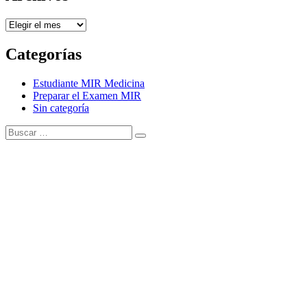
Archivos
Categorías
Estudiante MIR Medicina
Preparar el Examen MIR
Sin categoría
Buscar:
Buscar
Tema Amphibious de
TemplatePocket
⋅
Funciona con
WordPress