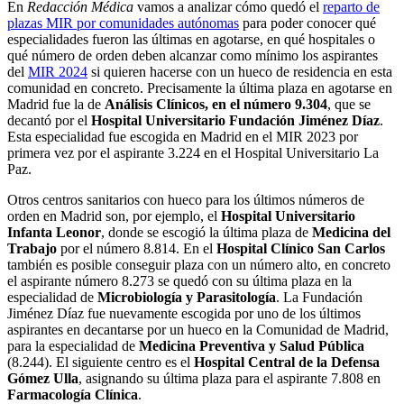
En
Redacción Médica
vamos a analizar cómo quedó el
reparto de
plazas MIR por comunidades autónomas
para poder conocer qué
especialidades fueron las últimas en agotarse, en qué hospitales o
qué número de orden deben alcanzar como mínimo los aspirantes
del
MIR 2024
si quieren hacerse con un hueco de residencia en esta
comunidad en concreto. Precisamente la última plaza en agotarse en
Madrid fue la de
Análisis Clínicos, en el número 9.304
, que se
decantó por el
Hospital Universitario Fundación Jiménez Díaz
.
Esta especialidad fue escogida en Madrid en el MIR 2023 por
primera vez por el aspirante 3.224 en el Hospital Universitario La
Paz.
Otros centros sanitarios con hueco para los últimos números de
orden en Madrid son, por ejemplo, el
Hospital Universitario
Infanta Leonor
, donde se escogió la última plaza de
Medicina del
Trabajo
por el número 8.814. En el
Hospital Clínico San Carlos
también es posible conseguir plaza con un número alto, en concreto
el aspirante número 8.273 se quedó con su última plaza en la
especialidad de
Microbiología y Parasitología
. La Fundación
Jiménez Díaz fue nuevamente escogida por uno de los últimos
aspirantes en decantarse por un hueco en la Comunidad de Madrid,
para la especialidad de
Medicina Preventiva y Salud Pública
(8.244). El siguiente centro es el
Hospital Central de la Defensa
Gómez Ulla
, asignando su última plaza para el aspirante 7.808 en
Farmacología Clínica
.