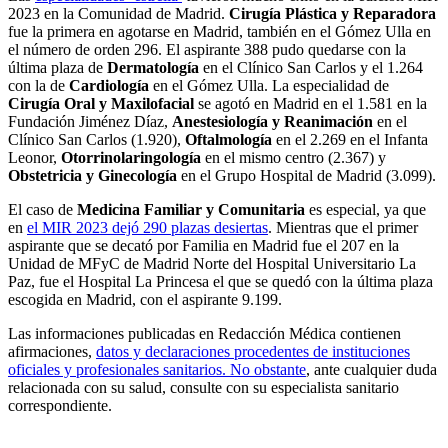
2023 en la Comunidad de Madrid.
Cirugía Plástica y Reparadora
fue la primera en agotarse en Madrid, también en el Gómez Ulla en
el número de orden 296. El aspirante 388 pudo quedarse con la
última plaza de
Dermatología
en el Clínico San Carlos y el 1.264
con la de
Cardiología
en el Gómez Ulla. La especialidad de
Cirugía Oral y Maxilofacial
se agotó en Madrid en el 1.581 en la
Fundación Jiménez Díaz,
Anestesiología y Reanimación
en el
Clínico San Carlos (1.920),
Oftalmología
en el 2.269 en el Infanta
Leonor,
Otorrinolaringología
en el mismo centro (2.367) y
Obstetricia y Ginecología
en el Grupo Hospital de Madrid (3.099).
El caso de
Medicina Familiar y Comunitaria
es especial, ya que
en
el MIR 2023 dejó 290 plazas desiertas
. Mientras que el primer
aspirante que se decató por Familia en Madrid fue el 207 en la
Unidad de MFyC de Madrid Norte del Hospital Universitario La
Paz, fue el Hospital La Princesa el que se quedó con la última plaza
escogida en Madrid, con el aspirante 9.199.
Las informaciones publicadas en Redacción Médica contienen
afirmaciones,
datos y declaraciones procedentes de instituciones
oficiales y profesionales sanitarios. No obstante
, ante cualquier duda
relacionada con su salud, consulte con su especialista sanitario
correspondiente.