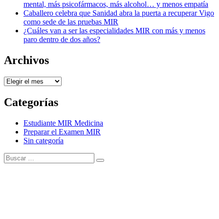
mental, más psicofármacos, más alcohol… y menos empatía
Caballero celebra que Sanidad abra la puerta a recuperar Vigo
como sede de las pruebas MIR
¿Cuáles van a ser las especialidades MIR con más y menos
paro dentro de dos años?
Archivos
Archivos
Categorías
Estudiante MIR Medicina
Preparar el Examen MIR
Sin categoría
Buscar:
Buscar
Tema Amphibious de
TemplatePocket
⋅
Funciona con
WordPress