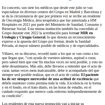
En concreto, son siete los médicos que desde este julio se van
especializar en diversos centros del Grupo en Madrid y Barcelona y
se da la circunstancia de que por primera vez se recibe un residente
de Oncología Médica, área terapéutica que fue autorizada a HM
Hospitales en 2021 por parte del Ministerio de Sanidad, Consumo y
Bienestar Social. Esta misma institución también ha concedido al
Grupo durante este 2022 la acreditación para form
ar MIR en
Urología y Cirugía General
, lo que denota un reconocimiento
expreso a la apuesta del Grupo por formar, desde la Sanidad
Privada, al mayor número posible de médicos y de especialidades.
Villares, en su discurso, recordó tanto a los que se van como a los
que llegan que, “con ayuda de vuestros talentos, aspirad a curar,
pero sabed bien que este fin muchas veces no será posible, y esto no
debe desanimaros. Más aún, debe llevaros a entender que el acto de
curar, tantas veces meta inalcanzable, debe ir acompañado del que
siempre será posible realizar, que es el acto de cuidar.
El paciente
ha de ser siempre merecedor de una actitud de excelencia
que
debéis mantener como premisa toda la vida. Excelencia en la forma
y en el fondo, en el trato diario, en las horas de estudio, en el
cuidado exquisito que merece cada enfermo independientemente de
su condición”.
Los residentes de esta nueva promoción van a iniciar su