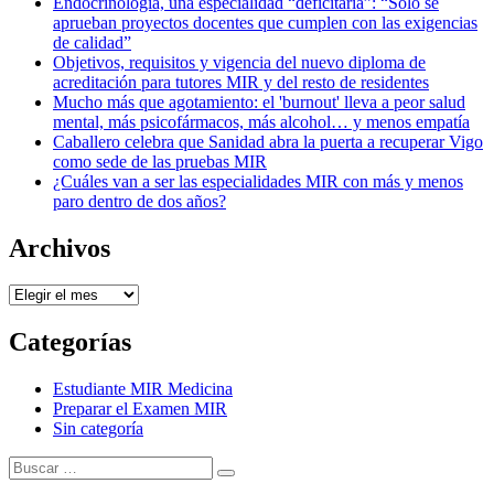
Endocrinología, una especialidad “deficitaria”: “Solo se
aprueban proyectos docentes que cumplen con las exigencias
de calidad”
Objetivos, requisitos y vigencia del nuevo diploma de
acreditación para tutores MIR y del resto de residentes
Mucho más que agotamiento: el 'burnout' lleva a peor salud
mental, más psicofármacos, más alcohol… y menos empatía
Caballero celebra que Sanidad abra la puerta a recuperar Vigo
como sede de las pruebas MIR
¿Cuáles van a ser las especialidades MIR con más y menos
paro dentro de dos años?
Archivos
Archivos
Categorías
Estudiante MIR Medicina
Preparar el Examen MIR
Sin categoría
Buscar:
Buscar
Tema Amphibious de
TemplatePocket
⋅
Funciona con
WordPress