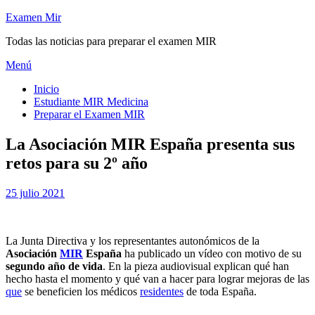
Saltar
Examen Mir
al
Todas las noticias para preparar el examen MIR
contenido
Menú
Inicio
Estudiante MIR Medicina
Preparar el Examen MIR
La Asociación MIR España presenta sus
retos para su 2º año
Publicada
por
25 julio 2021
Examen MIR
el
La Junta Directiva y los representantes autonómicos de la
Asociación
MIR
España
ha publicado un vídeo con motivo de su
segundo año de vida
. En la pieza audiovisual explican qué han
hecho hasta el momento y qué van a hacer para lograr mejoras de las
que
se beneficien los médicos
residentes
de toda España.