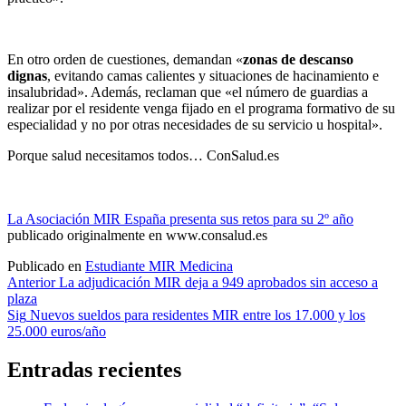
En otro orden de cuestiones, demandan «
zonas de descanso
dignas
, evitando camas calientes y situaciones de hacinamiento e
insalubridad». Además, reclaman que «el número de guardias a
realizar por el residente venga fijado en el programa formativo de su
especialidad y no por otras necesidades de su servicio u hospital».
Porque salud necesitamos todos…
ConSalud.es
La Asociación MIR España presenta sus retos para su 2º año
publicado originalmente en www.consalud.es
Publicado en
Estudiante MIR Medicina
Navegación
Anterior
La adjudicación MIR deja a 949 aprobados sin acceso a
plaza
de
Sig
Nuevos sueldos para residentes MIR entre los 17.000 y los
entradas
25.000 euros/año
Entradas recientes