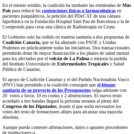
En el mismo sentido, la coalición ha tumbado las enmiendas de
Más
País
para reducir las
contenciones físicas o farmacológicas
en
pacientes psiquiátricos, la petición del PDeCAT de una cámara
hiperbárica en la Fundación Hospital Sant Pau de Barcelona o la de
Compromís para crear una clínica de Radioterapia en Ceuta.
El Gobierno solo ha cedido en materia sanitaria a dos propuestas de
Coalición Canaria,
que se ha alineado con PSOE y Unidas
Podemos en prácticamente todas las iniciativas. Dos transaccionales
permitirán dotar de mayor financiación a los planes de salud mental
para los afectados por el
volcán de La Palma
o mejorar la partida
del Instituto Universitario de
Enfermedades Tropicales
y Salud
Pública de Canarias.
El apoyo de Coalición Canarias y el del Partido Nacionalista Vasco
(PNV) han permitido a la coalición conseguir que
el bloque
sanitario de su proyecto de los Presupuestos
salga adelante con
20 votos a favor, 10 en contra y 2 abstenciones. El nuevo texto
acordado a tres bandas llegará la próxima semana al pleno del
Congreso de los Diputados
, donde sí que serán necesarios los
votos del resto de formaciones afines para alcanzar una mayoría
absoluta.
Aunque pueda contener afirmaciones, datos o apuntes procedentes
de instituciones o