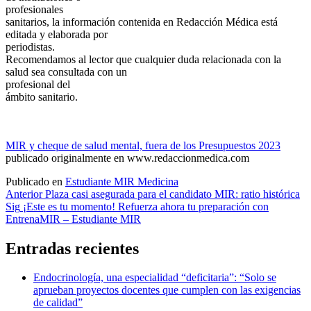
profesionales
sanitarios, la información contenida en Redacción Médica está
editada y elaborada por
periodistas.
Recomendamos al lector que cualquier duda relacionada con la
salud sea consultada con un
profesional del
ámbito sanitario.
MIR y cheque de salud mental, fuera de los Presupuestos 2023
publicado originalmente en www.redaccionmedica.com
Publicado en
Estudiante MIR Medicina
Navegación
Anterior
Plaza casi asegurada para el candidato MIR: ratio histórica
Sig
¡Este es tu momento! Refuerza ahora tu preparación con
de
EntrenaMIR – Estudiante MIR
entradas
Entradas recientes
Endocrinología, una especialidad “deficitaria”: “Solo se
aprueban proyectos docentes que cumplen con las exigencias
de calidad”