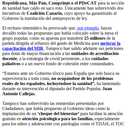
Republicana, Más País, Comprimís o el PDeCAT
para la sección
de sanidad han caído en saco roto. Únicamente han sobrevivido dos
iniciativas de
Coalición Canaria,
cuyo apoyo ha garantizado al
Gobierno la tramitación del anteproyecto de ley.
El rechazo sistemático ha provocado que,
por ejemplo
, hayan
decaído todas las propuestas que había colocado sobre la mesa el
grupo popular, como su apuesta por transferir
25 millones
de la
partida dirigida al refuerzo del grado de Medicina para
mejorar la
capacitación del MIR
. Tampoco han salido adelante sus peticiones
para dotar de mayor financiación a las
unidades de acreditación
docente
, a la estrategia de covid persistente, a los
cuidados
paliativos
o a un nuevo fondo de cohesión entre comunidades.
“Estamos ante un Gobierno tóxico para España que solo busca su
supervivencia a toda costa,
no ocupándose de los problemas
reales de los españoles, incluyéndose la sanidad”,
ha lamentado
durante su intervención el diputado del Partido Popular,
Juan
Antonio Callejas.
Tampoco han sobrevivido las enmiendas presentadas por
Ciudadanos, que había propuesto al Gobierno ideas como la
implantación de un
‘cheque del bienestar’
para facilitar la atención
gratuita en
atención psicológica para las familias,
especialmente
para los niños
y
adolescente con patologías como el TDAH, el TOC