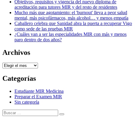
Objetivos, requisitos y vigencia del nuevo diploma de
acreditación para tutores MIR y del resto de residentes
Mucho más que agotamiento: el 'burnout' lleva a peor salud
mental, más psicofármacos, más alcohol… y menos empatía
Caballero celebra que Sanidad abra la puerta a recuperar Vigo
como sede de las pruebas MIR
¿Cuáles van a ser las especialidades MIR con más y menos
paro dentro de dos años?
Archivos
Archivos
Categorías
Estudiante MIR Medicina
Preparar el Examen MIR
Sin categoría
Buscar:
Buscar
Tema Amphibious de
TemplatePocket
⋅
Funciona con
WordPress