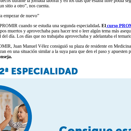
uecos durante la jornada laboral y en los días que estaba libre podía seg
n sitio a otro”, nos cuenta.
ara empezar de nuevo”
por PROMIR cuando se estudia una segunda especialidad
. El
curso PROM
empos muertos y aprovechaba para hacer test o leer algún tema más asequ
l del día. Los días que no trabajaba aprovechaba y adelantaba el temar
IR, Juan Manuel Vélez consiguió su plaza de residente en Medicina N
tran en una situación similar a la suya para que den el paso y apuesten p
onseja.