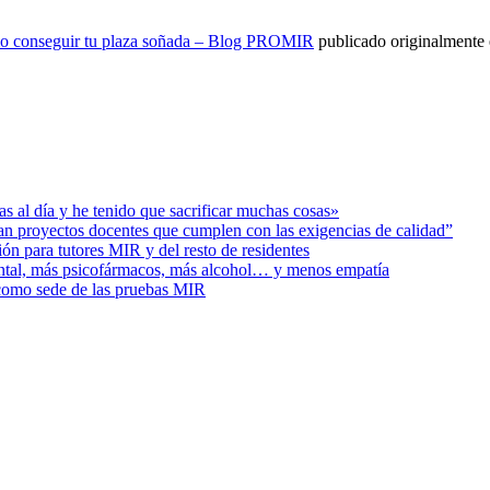
ómo conseguir tu plaza soñada – Blog PROMIR
publicado originalmente 
s al día y he tenido que sacrificar muchas cosas»
ban proyectos docentes que cumplen con las exigencias de calidad”
ión para tutores MIR y del resto de residentes
ental, más psicofármacos, más alcohol… y menos empatía
 como sede de las pruebas MIR