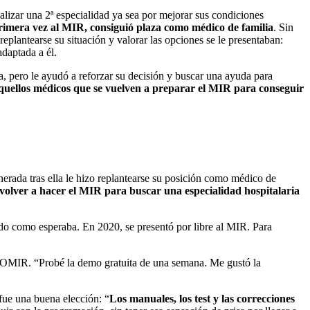
ealizar una 2ª especialidad ya sea por mejorar sus condiciones
rimera vez al MIR, consiguió plaza como médico de familia
. Sin
replantearse su situación y valorar las opciones se le presentaban:
daptada a él.
a, pero le ayudó a reforzar su decisión y buscar una ayuda para
 aquellos médicos que se vuelven a preparar el MIR para conseguir
erada tras ella le hizo replantearse su posición como médico de
 volver a hacer el MIR para buscar una especialidad hospitalaria
odo como esperaba. En 2020, se presentó por libre al MIR. Para
OMIR. “Probé la demo gratuita de una semana. Me gustó la
fue una buena elección: “
Los manuales, los test y las correcciones