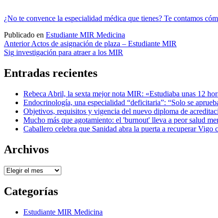
¿No te convence la especialidad médica que tienes? Te contamos c
Publicado en
Estudiante MIR Medicina
Navegación
Anterior
Actos de asignación de plaza – Estudiante MIR
Sig
investigación para atraer a los MIR
de
entradas
Entradas recientes
Rebeca Abril, la sexta mejor nota MIR: «Estudiaba unas 12 hora
Endocrinología, una especialidad “deficitaria”: “Solo se aprue
Objetivos, requisitos y vigencia del nuevo diploma de acreditac
Mucho más que agotamiento: el 'burnout' lleva a peor salud m
Caballero celebra que Sanidad abra la puerta a recuperar Vigo
Archivos
Archivos
Categorías
Estudiante MIR Medicina