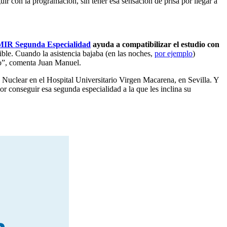
uir con la programación, sin tener esa sensación de prisa por llegar a
IR Segunda Especialidad
ayuda a compatibilizar el estudio con
ible. Cuando la asistencia bajaba (en las noches,
por ejemplo
)
io”, comenta Juan Manuel.
uclear en el Hospital Universitario Virgen Macarena, en Sevilla. Y
or conseguir esa segunda especialidad a la que les inclina su