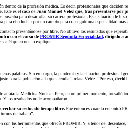
ción dentro de la profesión médica. Es decir, profesionales que deciden r
e. Este es el caso de
Juan Manuel Vélez que, tras presentarse por p
e buscaba para desarrollar su carrera profesional. Esta situación le hizo 
ra para él o luchar por un cambio para conseguir una especialidad más a
 contacto presentándose por libre. No obtuvo los resultados que esperab
ntró con el curso de
PROMIR Segunda Especialidad
, dirigido a
sea él quien nos lo explique.
enas palabras. Sin embargo, la pandemia y la situación profesional gen
justo para la población a la que atendía”, relata Vélez. “Por eso,
decidí
le atraía: la Medicina Nuclear. Pero, en un primer momento, no salió t
a. Y los resultados no le acompañaron.
rovechar su reducido tiempo libre.
Fue entonces cuando encontró PR
turnos de trabajo”.
 con las herramientas que ofrecía PROMIR. Y, a tenor del desenlace, 