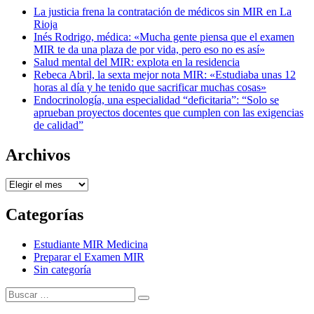
La justicia frena la contratación de médicos sin MIR en La
Rioja
Inés Rodrigo, médica: «Mucha gente piensa que el examen
MIR te da una plaza de por vida, pero eso no es así»
Salud mental del MIR: explota en la residencia
Rebeca Abril, la sexta mejor nota MIR: «Estudiaba unas 12
horas al día y he tenido que sacrificar muchas cosas»
Endocrinología, una especialidad “deficitaria”: “Solo se
aprueban proyectos docentes que cumplen con las exigencias
de calidad”
Archivos
Archivos
Categorías
Estudiante MIR Medicina
Preparar el Examen MIR
Sin categoría
Buscar:
Buscar
Tema Amphibious de
TemplatePocket
⋅
Funciona con
WordPress