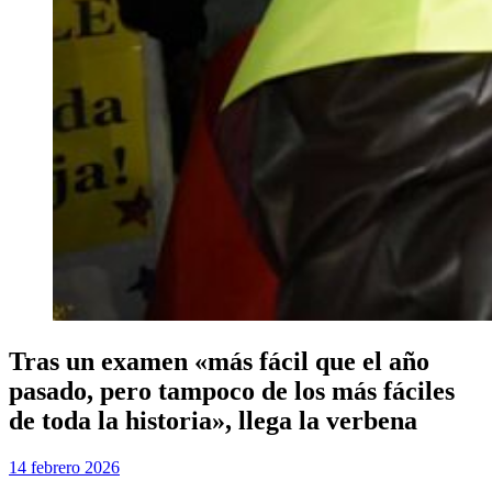
Tras un examen «más fácil que el año
pasado, pero tampoco de los más fáciles
de toda la historia», llega la verbena
Publicada
por
14 febrero 2026
Examen MIR
el