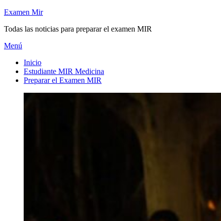
Saltar
Examen Mir
al
Todas las noticias para preparar el examen MIR
contenido
Menú
Inicio
Estudiante MIR Medicina
Preparar el Examen MIR