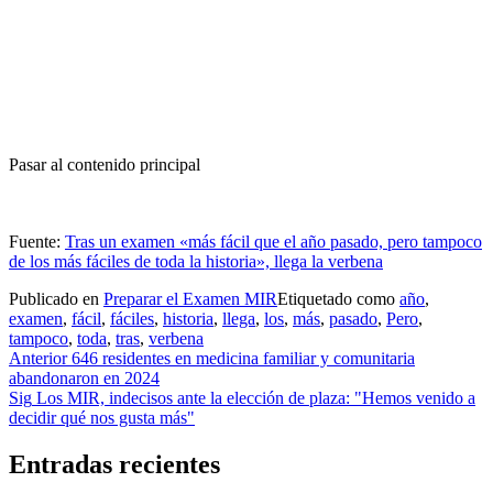
Pasar al contenido principal
Fuente:
Tras un examen «más fácil que el año pasado, pero tampoco
de los más fáciles de toda la historia», llega la verbena
Publicado en
Preparar el Examen MIR
Etiquetado como
año
,
examen
,
fácil
,
fáciles
,
historia
,
llega
,
los
,
más
,
pasado
,
Pero
,
tampoco
,
toda
,
tras
,
verbena
Navegación
Anterior
646 residentes en medicina familiar y comunitaria
abandonaron en 2024
de
Sig
Los MIR, indecisos ante la elección de plaza: "Hemos venido a
entradas
decidir qué nos gusta más"
Entradas recientes