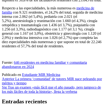
suponen el 59,8% de los facultativos residentes con 23.045 en total.
Respecto a las especialidades, la más numerosa es
medicina de
familia
con 9.321 residentes, el 24,2% del total, seguida de medicina
interna con 2.062 (el 5,4%), pediatría con 2.021 (el
5,2%), anestesiología y reanimación con 1.660 (el 4,3%), cirugía
ortopédica y traumatología con 1.436 (el 3,7%), psiquiatría con
1.256 (el 3,3%), radiodiagnóstico con 1.177 (el 3,1 %), cirugía
general con 1.167 (el 3,0%), obstetricia y ginecología con 1.120 (el
2,9%) y medicina intensiva con 1.026 (el 2,7%) que completa las
diez especialidades más numerosas y que supone en total de 22.246
residentes el 57,7% del total de residentes.
Fuente:
646 residentes en medicina familiar y comunitaria
abandonaron en 2024
Publicado en
Estudiante MIR Medicina
Navegación
Anterior
La primera ‘comunidad’ de tutores MIR nace peleando por
méritos y tiempo
de
Sig
Tras un examen «más fácil que el año pasado, pero tampoco de
entradas
los más fáciles de toda la historia», llega la verbena
Entradas recientes