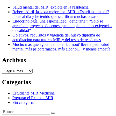
Salud mental del MIR: explota en la residencia
Rebeca Abril, la sexta mejor nota MIR: «Estudiaba unas 12
horas al día y he tenido que sacrificar muchas cosas»
Endocrinología, una especialidad “deficitaria”: “Solo se
aprueban proyectos docentes que cumplen con las exigencias
de calidad”
Objetivos, requisitos y vigencia del nuevo diploma de
acreditación para tutores MIR y del resto de residentes
Mucho más que agotamiento: el 'burnout' lleva a peor salud
mental, más psicofármacos, más alcohol… y menos empatía
Archivos
Archivos
Categorías
Estudiante MIR Medicina
Preparar el Examen MIR
Sin categoría
Buscar:
Buscar