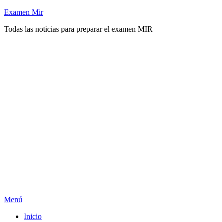
Saltar
Examen Mir
al
Todas las noticias para preparar el examen MIR
contenido
Menú
Inicio