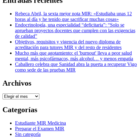
Entradas recientes
Rebeca Abril, la sexta mejor nota MIR: «Estudiaba unas 12
horas al día y he tenido que sacrificar muchas cosas»
Endocrinología, una especialidad “deficitaria”: “Solo se
aprueban proyectos docentes que cumplen con las exigencias
de calidad”
Objetivos, requisitos y vigencia del nuevo diploma de
acreditación para tutores MIR y del resto de residentes
Mucho más que agotamiento: el 'burnout' lleva a peor salud
mental, más psicofármacos, más alcohol… y menos empatía
Caballero celebra que Sanidad abra la puerta a recuperar Vigo
como sede de las pruebas MIR
Archivos
Archivos
Categorías
Estudiante MIR Medicina
Preparar el Examen MIR
Sin categoría