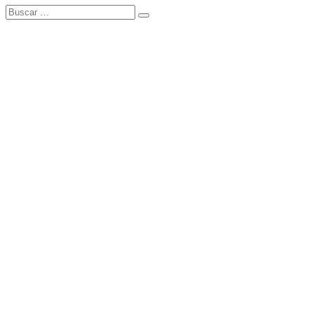
Buscar:
Buscar
Tema Amphibious de
TemplatePocket
⋅
Funciona con
WordPress