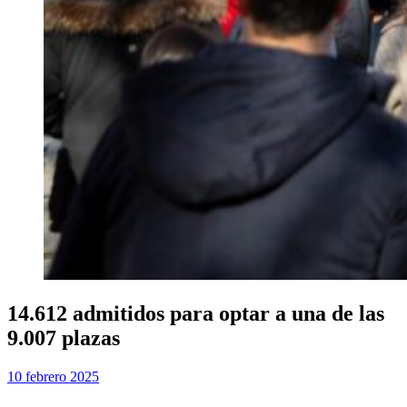
14.612 admitidos para optar a una de las
9.007 plazas
Publicada
por
10 febrero 2025
Examen MIR
el