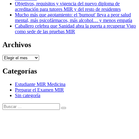
Objetivos, requisitos y vigencia del nuevo diploma de
acreditación para tutores MIR y del resto de residentes
Mucho más que agotamiento: el 'burnout' lleva a peor salud
mental, más psicofármacos, más alcohol… y menos empatía
Caballero celebra que Sanidad abra la puerta a recuperar Vigo
como sede de las pruebas MIR
Archivos
Archivos
Categorías
Estudiante MIR Medicina
Preparar el Examen MIR
Sin categoría
Buscar:
Buscar
Tema Amphibious de
TemplatePocket
⋅
Funciona con
WordPress