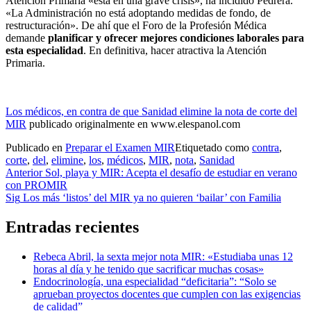
Atención Primaria «está en una grave crisis», ha incidido Pedrera.
«La Administración no está adoptando medidas de fondo, de
restructuración». De ahí que el Foro de la Profesión Médica
demande
planificar y ofrecer mejores condiciones laborales para
esta especialidad
. En definitiva, hacer atractiva la Atención
Primaria.
Los médicos, en contra de que Sanidad elimine la nota de corte del
MIR
publicado originalmente en www.elespanol.com
Publicado en
Preparar el Examen MIR
Etiquetado como
contra
,
corte
,
del
,
elimine
,
los
,
médicos
,
MIR
,
nota
,
Sanidad
Navegación
Anterior
Sol, playa y MIR: Acepta el desafío de estudiar en verano
con PROMIR
de
Sig
Los más ‘listos’ del MIR ya no quieren ‘bailar’ con Familia
entradas
Entradas recientes
Rebeca Abril, la sexta mejor nota MIR: «Estudiaba unas 12
horas al día y he tenido que sacrificar muchas cosas»
Endocrinología, una especialidad “deficitaria”: “Solo se
aprueban proyectos docentes que cumplen con las exigencias
de calidad”