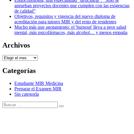
Endocrinología, una especialidad “deficitaria”: “Solo se
aprueban proyectos docentes que cumplen con las exigencias
de calidad”
Objetivos, requisitos y vigencia del nuevo diploma de
acreditación para tutores MIR y del resto de residentes
Mucho más que agotamiento: el 'burnout' lleva a peor salud
mental, más psicofármacos, más alcohol… y menos empatía
Archivos
Archivos
Categorías
Estudiante MIR Medicina
Preparar el Examen MIR
Sin categoría
Buscar:
Buscar
Tema Amphibious de
TemplatePocket
⋅
Funciona con
WordPress