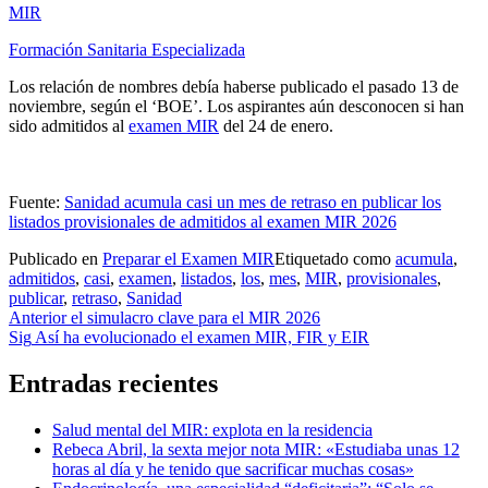
MIR
Formación Sanitaria Especializada
Los relación de nombres debía haberse publicado el pasado 13 de
noviembre, según el ‘BOE’. Los aspirantes aún desconocen si han
sido admitidos al
examen MIR
del 24 de enero.
Fuente:
Sanidad acumula casi un mes de retraso en publicar los
listados provisionales de admitidos al examen MIR 2026
Publicado en
Preparar el Examen MIR
Etiquetado como
acumula
,
admitidos
,
casi
,
examen
,
listados
,
los
,
mes
,
MIR
,
provisionales
,
publicar
,
retraso
,
Sanidad
Navegación
Anterior
el simulacro clave para el MIR 2026
Sig
Así ha evolucionado el examen MIR, FIR y EIR
de
entradas
Entradas recientes
Salud mental del MIR: explota en la residencia
Rebeca Abril, la sexta mejor nota MIR: «Estudiaba unas 12
horas al día y he tenido que sacrificar muchas cosas»