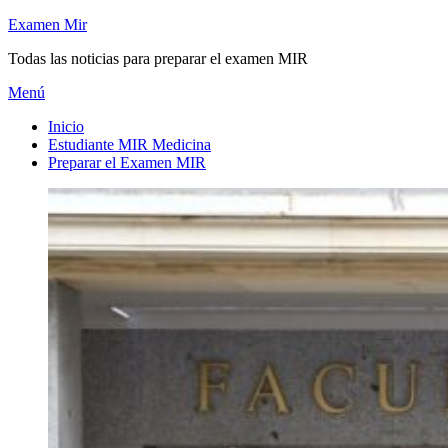
Saltar
Examen Mir
al
Todas las noticias para preparar el examen MIR
contenido
Menú
Inicio
Estudiante MIR Medicina
Preparar el Examen MIR