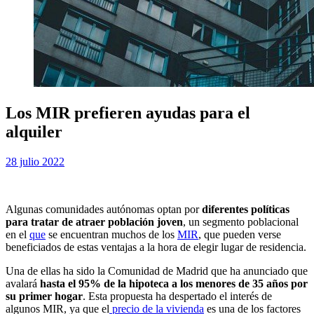
Los MIR prefieren ayudas para el
alquiler
Publicada
por
28 julio 2022
Examen MIR
el
Algunas comunidades autónomas optan por
diferentes políticas
para tratar de atraer población joven
, un segmento poblacional
en el
que
se encuentran muchos de los
MIR
, que pueden verse
beneficiados de estas ventajas a la hora de elegir lugar de residencia.
Una de ellas ha sido la Comunidad de Madrid que ha anunciado que
avalará
hasta el 95% de la hipoteca a los menores de 35 años por
su primer hogar
. Esta propuesta ha despertado el interés de
algunos MIR, ya que el
precio de la vivienda
es una de los factores