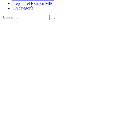
Preparar el Examen MIR
Sin categoría
Buscar:
Buscar
Tema Amphibious de
TemplatePocket
⋅
Funciona con
WordPress