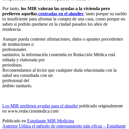
Por tanto,
los MIR valoran las ayudas a la vivienda pero
prefieren aquellas
centradas en el alquiler
, tanto porque su sueldo
es insuficiente para afrontar la compra de una casa, como porque no
saben si podrán quedarse en la ciudad pasados los años de
residencia.
Aunque pueda contener afirmaciones, datos o apuntes procedentes
de instituciones o
profesionales
sanitarios, la información contenida en Redacción Médica está
editada y elaborada por
periodistas.
Recomendamos al lector que cualquier duda relacionada con la
salud sea consultada con un
profesional del
ámbito sanitario.
Los MIR prefieren ayudas para el alquiler
publicado originalmente
en www.redaccionmedica.com
Publicado en
Estudiante MIR Medicina
Navegación
Anterior
Utiliza el método de entrenamiento más eficaz – Estudiante