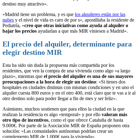
destino muy atractivo».
«Madrid tiene un problema, y es que
los alquileres están por las
nubes
y el nivel de vida es caro de por s», apostillaba la residente de
Pediatría, «
creo que otras iniciativas como ayuda al alquiler o
bajar los precios
ayudarían a que más MIR viniesen a Madrid».
El precio del alquiler, determinante para
elegir destino MIR
Esta ha sido sin duda la propuesta más compartida por los
residentes, que ven la compra de una vivienda como algo «a largo
plazo», mientras que
el precio del alquiler es una de sus mayores
preocupaciones a la hora de elegir un destino
: «Si tienes dos
hospitales en ciudades distintas con mismas condiciones y en uno el
alquiler cuesta 800 euros y en el otro 400, está claro que te vas a ir al
otro destino solo para poder llegar a fin de mes y ser feliz».
Asimismo, muchos sostienen que para ellos la ciudad en la que
realizan la residencia es algo «temporal» y por ello
valoran más
otro tipo de incentivos
, como el que ofrece Cataluña de hasta
9.000€. Por parte de la Asociación MIR de España proponen otra
solución: «Las comunidades autónomas podrían crear un
complemento MIR de 1.000€ para la vivienda».