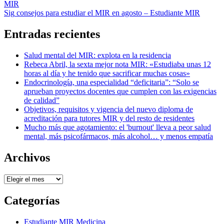
MIR
de
Sig
consejos para estudiar el MIR en agosto – Estudiante MIR
entradas
Entradas recientes
Salud mental del MIR: explota en la residencia
Rebeca Abril, la sexta mejor nota MIR: «Estudiaba unas 12
horas al día y he tenido que sacrificar muchas cosas»
Endocrinología, una especialidad “deficitaria”: “Solo se
aprueban proyectos docentes que cumplen con las exigencias
de calidad”
Objetivos, requisitos y vigencia del nuevo diploma de
acreditación para tutores MIR y del resto de residentes
Mucho más que agotamiento: el 'burnout' lleva a peor salud
mental, más psicofármacos, más alcohol… y menos empatía
Archivos
Archivos
Categorías
Estudiante MIR Medicina