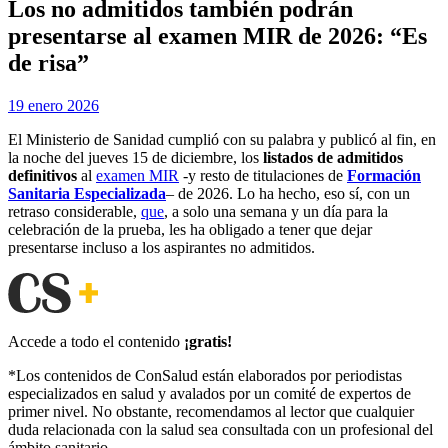
Los no admitidos también podrán
presentarse al examen MIR de 2026: “Es
de risa”
Publicada
por
19 enero 2026
Examen MIR
el
El Ministerio de Sanidad cumplió con su palabra y publicó al fin, en
la noche del jueves 15 de diciembre, los
listados de admitidos
definitivos
al
examen MIR
-y resto de titulaciones de
Formación
Sanitaria Especializada
– de 2026. Lo ha hecho, eso sí, con un
retraso considerable,
que
, a solo una semana y un día para la
celebración de la prueba, les ha obligado a tener que dejar
presentarse incluso a los aspirantes no admitidos.
Accede a todo el contenido
¡gratis!
*Los contenidos de ConSalud están elaborados por periodistas
especializados en salud y avalados por un comité de expertos de
primer nivel. No obstante, recomendamos al lector que cualquier
duda relacionada con la salud sea consultada con un profesional del
ámbito sanitario.