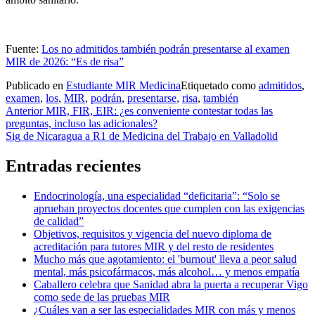
Fuente:
Los no admitidos también podrán presentarse al examen
MIR de 2026: “Es de risa”
Publicado en
Estudiante MIR Medicina
Etiquetado como
admitidos
,
examen
,
los
,
MIR
,
podrán
,
presentarse
,
risa
,
también
Navegación
Anterior
MIR, FIR, EIR: ¿es conveniente contestar todas las
preguntas, incluso las adicionales?
de
Sig
de Nicaragua a R1 de Medicina del Trabajo en Valladolid
entradas
Entradas recientes
Endocrinología, una especialidad “deficitaria”: “Solo se
aprueban proyectos docentes que cumplen con las exigencias
de calidad”
Objetivos, requisitos y vigencia del nuevo diploma de
acreditación para tutores MIR y del resto de residentes
Mucho más que agotamiento: el 'burnout' lleva a peor salud
mental, más psicofármacos, más alcohol… y menos empatía
Caballero celebra que Sanidad abra la puerta a recuperar Vigo
como sede de las pruebas MIR
¿Cuáles van a ser las especialidades MIR con más y menos