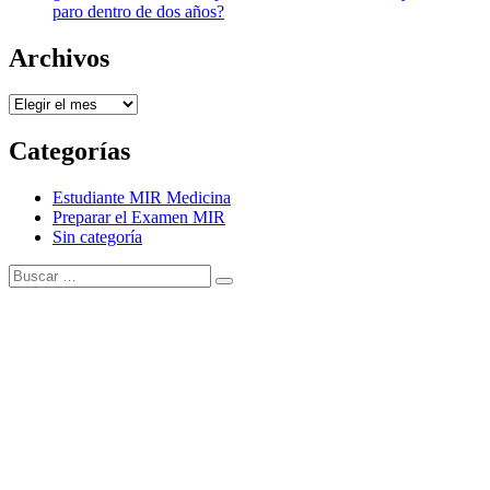
paro dentro de dos años?
Archivos
Archivos
Categorías
Estudiante MIR Medicina
Preparar el Examen MIR
Sin categoría
Buscar:
Buscar
Tema Amphibious de
TemplatePocket
⋅
Funciona con
WordPress