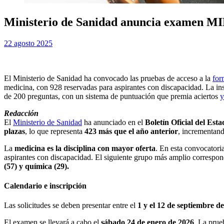
Ministerio de Sanidad anuncia examen MIR 
Publicada
por
22 agosto 2025
Examen MIR
el
El Ministerio de Sanidad ha convocado las pruebas de acceso a la
for
medicina, con 928 reservadas para aspirantes con discapacidad. La in
de 200 preguntas, con un sistema de puntuación que premia aciertos
y
Redacción
El
Ministerio de Sanidad
ha anunciado en el
Boletín Oficial del Est
plazas
, lo que representa
423 más que el año anterior
, incrementan
La
medicina es la disciplina con mayor oferta
. En esta convocatori
aspirantes con discapacidad. El siguiente grupo más amplio correspo
(57) y química (29).
Calendario e inscripción
Las solicitudes se deben presentar entre el
1 y el 12 de septiembre d
El examen se llevará a cabo el
sábado 24 de enero de 2026
. La prue