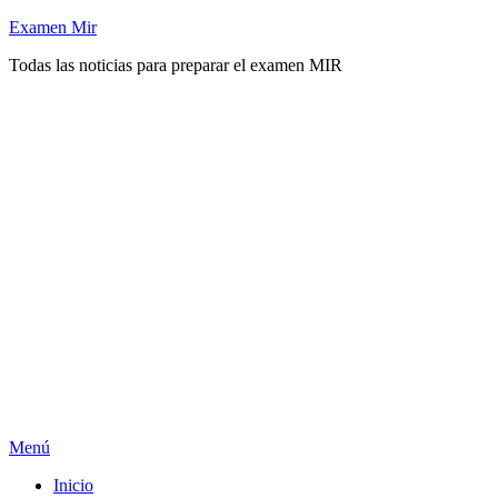
Saltar
Examen Mir
al
Todas las noticias para preparar el examen MIR
contenido
Menú
Inicio