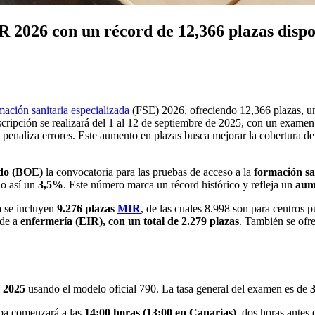
2026 con un récord de 12,366 plazas dispo
mación sanitaria especializada
(FSE) 2026, ofreciendo 12,366 plazas, un
scripción se realizará del 1 al 12 de septiembre de 2025, con un examen
penaliza errores. Este aumento en plazas busca mejorar la cobertura de
ado (BOE)
la convocatoria para las pruebas de acceso a la
formación sa
do así un
3,5%
. Este número marca un récord histórico y refleja un
aum
a se incluyen
9.276 plazas
MIR
, de las cuales 8.998 son para centros 
nde a
enfermería (EIR), con un total de 2.279 plazas
. También se ofr
e 2025
usando el modelo oficial 790. La tasa general del examen es de
3
ba comenzará a las
14:00 horas (13:00 en Canarias)
, dos horas antes 