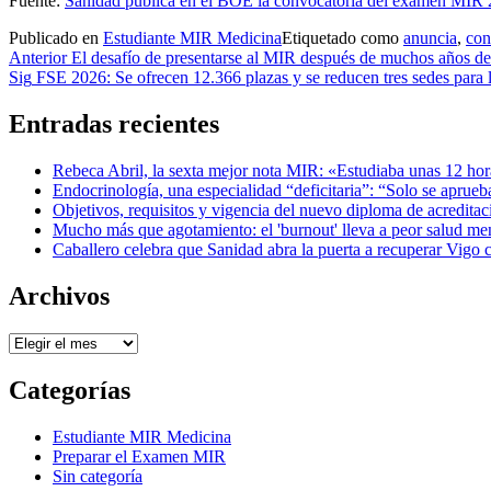
Fuente:
Sanidad publica en el BOE la convocatoria del examen MIR
Publicado en
Estudiante MIR Medicina
Etiquetado como
anuncia
,
con
Navegación
Anterior
El desafío de presentarse al MIR después de muchos años de 
Sig
FSE 2026: Se ofrecen 12.366 plazas y se reducen tres sedes para
de
entradas
Entradas recientes
Rebeca Abril, la sexta mejor nota MIR: «Estudiaba unas 12 hora
Endocrinología, una especialidad “deficitaria”: “Solo se aprue
Objetivos, requisitos y vigencia del nuevo diploma de acreditac
Mucho más que agotamiento: el 'burnout' lleva a peor salud m
Caballero celebra que Sanidad abra la puerta a recuperar Vigo
Archivos
Archivos
Categorías
Estudiante MIR Medicina
Preparar el Examen MIR
Sin categoría