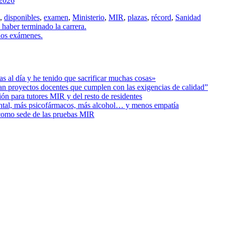
 2026
,
disponibles
,
examen
,
Ministerio
,
MIR
,
plazas
,
récord
,
Sanidad
haber terminado la carrera.
 los exámenes.
s al día y he tenido que sacrificar muchas cosas»
ban proyectos docentes que cumplen con las exigencias de calidad”
ión para tutores MIR y del resto de residentes
ental, más psicofármacos, más alcohol… y menos empatía
 como sede de las pruebas MIR